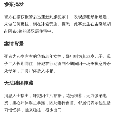
惨案揭发
警方在接获报警后迅速赶到嫌犯家中，发现嫌犯形象邋遢，
未做任何反抗，躺在冰箱旁边。据悉，此事发生在吉隆坡胡
占阿布6路的某双层住宅中。
案情背景
死者为80岁左右的华裔老年女性，嫌犯则为其53岁儿子。母
子二人长期同住，嫌犯在行动管制令期间因一场争执意外杀
死母亲，并将尸体放入冰箱。
无法继续掩藏
消息人士指出，嫌犯因生活拮据，花光积蓄，无力缴纳电
费，担心尸体腐烂暴露，因此选择自首。邻居们表示他生活
习惯怪异，独来独往，很少出门。