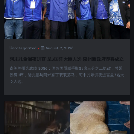
Uncategorized
August 2, 2026
阿末扎希漏夜进宫 呈3国阵大臣人选 森州新政府即将成立
森美兰州选成绩 2026：国阵国盟联手取25席三分之二执政，希盟
仅得11席，陆兆福与阿米努丁双双落马，阿末扎希漏夜进宫呈3名大
臣人选。