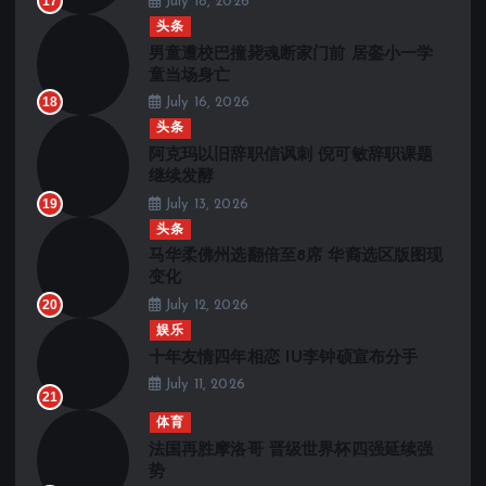
17
July 18, 2026
头条
男童遭校巴撞毙魂断家门前 居銮小一学
童当场身亡
18
July 16, 2026
头条
阿克玛以旧辞职信讽刺 倪可敏辞职课题
继续发酵
19
July 13, 2026
头条
马华柔佛州选翻倍至8席 华裔选区版图现
变化
20
July 12, 2026
娱乐
十年友情四年相恋 IU李钟硕宣布分手
July 11, 2026
21
体育
法国再胜摩洛哥 晋级世界杯四强延续强
势