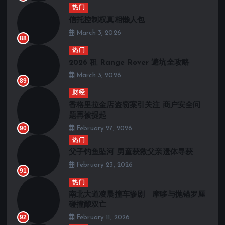
热门
信托控制权真相懒人包
March 3, 2026
88
热门
2026 租 Range Rover 避坑全攻略
March 3, 2026
89
财经
香格里拉金店盗窃案引关注 商户安全问
题再被提起
90
February 27, 2026
热门
父子钓鱼坠河 男童获救父亲遗体寻获
February 23, 2026
91
热门
南北大道凌晨撞车惨剧 摩哆与抛锚罗厘
碰撞酿双亡
92
February 11, 2026