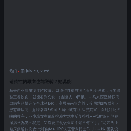
热门
July 30, 2026
遗传性糖尿病也能逆转？她说能
马来西亚糖尿病逆转饮食计划遗传性糖尿病也有机会改善，只要调
整三餐饮食，就能看到变化 （吉隆坡，1日讯）— 马来西亚糖尿病
患病率已攀升至全球第13位，高居东南亚之首，全国约21%成年人
患有糖尿病，意味著每5名国人当中就有1人深受其害。面对如此严
峻的数字，不少糖友在传统控糖方式中反复挣扎——按时服药但糖
尿病状况仍不稳定，知道要控制饮食却不知从何下手。“马来西亚
糖尿病逆转饮食计划”由MAHPC认证营养博士Dr Julie Ng团队设