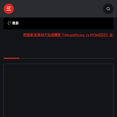
S
k
i
p
最新
t
o
想逛家居展却不知选哪家？MegaHome vs HOMEDEC 
c
o
n
今日速览
t
e
n
t