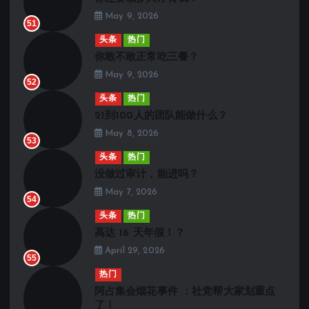
May 9, 2026
51
头条
热门
你敢不敢正常吃三餐？
May 9, 2026
52
头条
热门
21到100人的团队能做什么？
May 8, 2026
53
头条
热门
没做过审计，能进吗？
May 7, 2026
54
头条
热门
高达 16 天年假！？
April 29, 2026
55
热门
阿占集会烟花事件 ：社党帮大家划重点
了！