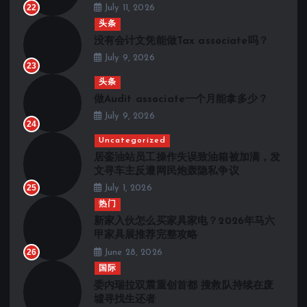
22
July 11, 2026
头条
没有会计文凭能做Tax associate吗？
July 9, 2026
23
头条
做Audit associate一个月能拿多少？
July 9, 2026
24
Uncategorized
居銮油站员工操作失误致油箱被加满，发
文寻车主反遭网民炮轰隐私争议
25
July 1, 2026
热门
新家入伙怎么买家具家电？2026年马六
甲家具展推荐完整攻略
26
June 28, 2026
国际
委内瑞拉双震重创首都 搜救队持续在废
墟寻找生还者