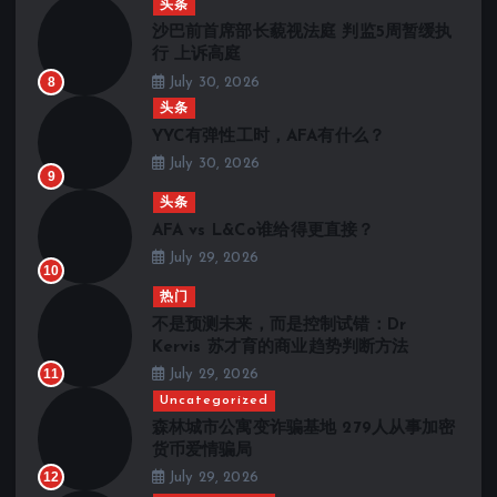
头条
沙巴前首席部长藐视法庭 判监5周暂缓执
行 上诉高庭
8
July 30, 2026
头条
YYC有弹性工时，AFA有什么？
July 30, 2026
9
头条
AFA vs L&Co谁给得更直接？
July 29, 2026
10
热门
不是预测未来，而是控制试错：Dr
Kervis 苏才育的商业趋势判断方法
11
July 29, 2026
Uncategorized
森林城市公寓变诈骗基地 279人从事加密
货币爱情骗局
12
July 29, 2026