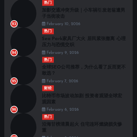
热门
加影交通冲突升级｜小车祸引发老翁遭男
子当街攻击
93
February 10, 2026
热门
Sea Park家具厂大火 居民紧张撤离 心理
压力与恐慌交织
94
February 9, 2026
热门
全球SEO公司推荐，为什么看了反而更不
敢选？
95
February 7, 2026
财经
比特币市场波动加剧 投资者观望全球宏
观因素
96
February 6, 2026
热门
沿海甘榜清晨起火 住宅连环燃烧损失惨
重