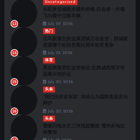
Uncategorized
永旺梦乐城熊本爆炸坍塌 目击者：外墙
飞出砸中过路车辆
13
July 29, 2026
热门
北马新屋主的选展逻辑正在改变，槟城家
居展哪个好的答案比两年前更复杂
14
July 22, 2026
体育
恩佐两黄变红改变命运 红牌成西班牙夺
冠最大转折点
15
July 20, 2026
头条
“我们没有讲坏话” 末哈山为国阵竞选言论
辩护
16
July 20, 2026
头条
雪隆闪电水灾三河流超警戒 雪州多地拉
响警报