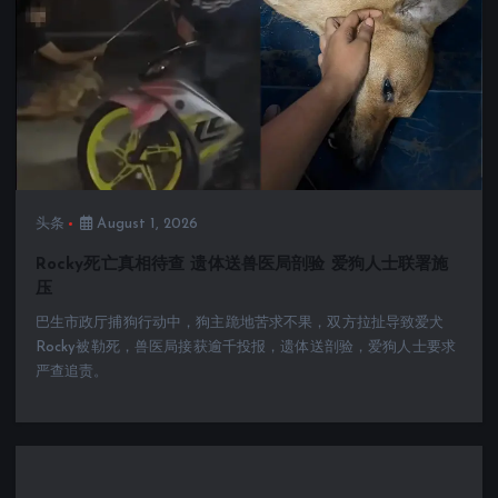
头条
August 1, 2026
Rocky死亡真相待查 遗体送兽医局剖验 爱狗人士联署施
压
巴生市政厅捕狗行动中，狗主跪地苦求不果，双方拉扯导致爱犬
Rocky被勒死，兽医局接获逾千投报，遗体送剖验，爱狗人士要求
严查追责。