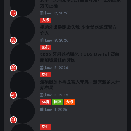
安华：大马竞争力升至全球第15 证明国家
方向正确
37
June 19, 2026
头条
姐弟外出晨跑后失散 少女受伤送院警方
介入
38
June 19, 2026
热门
2026 牙科趋势曝光！UDS Dental 迈向
新加坡最佳的牙医
39
June 13, 2026
热门
这项服务不再是富人专属，越来越多人开
始布局
40
June 12, 2026
体育
国际
头条
June 11, 2026
41
热门