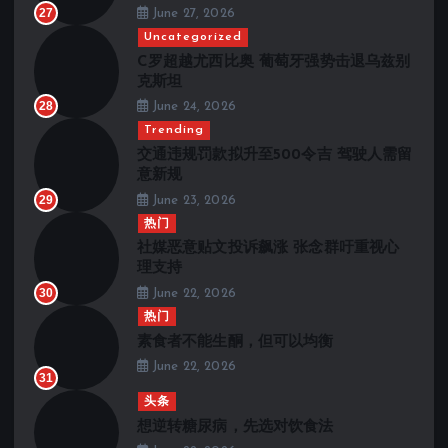
27
June 27, 2026
Uncategorized
C罗超越尤西比奥 葡萄牙强势击退乌兹别
克斯坦
28
June 24, 2026
Trending
交通违规罚款拟升至500令吉 驾驶人需留
意新规
29
June 23, 2026
热门
社媒恶意贴文投诉飙涨 张念群吁重视心
理支持
30
June 22, 2026
热门
素食者不能生酮，但可以均衡
June 22, 2026
31
头条
想逆转糖尿病，先选对饮食法