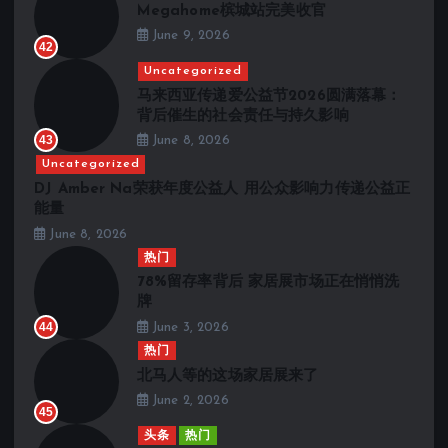
Megahome槟城站完美收官
June 9, 2026
42
Uncategorized
马来西亚传递爱公益节2026圆满落幕：
背后催生的社会责任与持久影响
43
June 8, 2026
Uncategorized
DJ Amber Na荣获年度公益人 用公众影响力传递公益正
能量
June 8, 2026
热门
78%留存率背后 家居展市场正在悄悄洗
牌
44
June 3, 2026
热门
北马人等的这场家居展来了
June 2, 2026
45
头条
热门