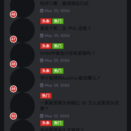
吃对三餐，糖尿病自己好
May 30, 2026
46
头条
热门
拿这个奖，比 PhD 还难？
May 30, 2026
47
头条
热门
2026年做会计还有前途吗？
May 29, 2026
48
头条
热门
审计助理和Auditor差在哪儿？
May 28, 2026
49
热门
一家家居展为何能让 25 万人反复回头消
费？
50
May 25, 2026
头条
热门
你还要饿多久才肯试？