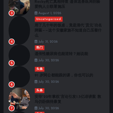
Rocky死亡真相待查 遗体送兽医局剖验
爱狗人士联署施压
3
August 1, 2026
Uncategorized
用了几十年的饭桌，竟是清代”贡元”功名
牌匾——这个安徽家族不知道自己压着什
么
4
July 31, 2026
热门
遗传性糖尿病也能逆转？她说能
July 30, 2026
5
头条
91 岁阿公都能跟的课，你也可以的
July 30, 2026
6
头条
安华”22年掌权”言论引发1.5亿诽谤案 敦
马仍卧病待康复
7
July 30, 2026