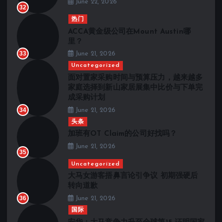
June 22, 2026
32
热门
ACCA黄金级公司在Mount Austin哪
里？
33
June 21, 2026
Uncategorized
面对置家采购时间与预算压力，越来越多
家庭选择到新山家居展集中比价与下单完
成采购计划
34
June 21, 2026
头条
加班有OT Claim的公司好找吗？
June 21, 2026
35
Uncategorized
大马女游客捂鼻言论引争议 初期强硬后
转向道歉
36
June 21, 2026
国际