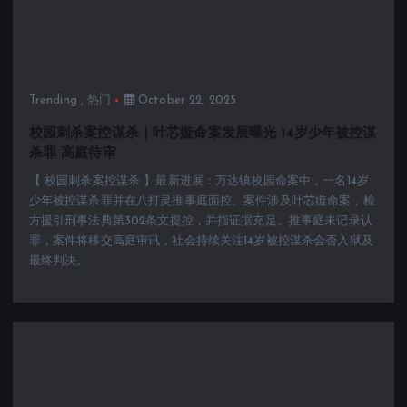
Trending
,
热门
October 22, 2025
校园刺杀案控谋杀｜叶芯嫙命案发展曝光 14岁少年被控谋
杀罪 高庭待审
【 校园刺杀案控谋杀 】最新进展：万达镇校园命案中，一名14岁
少年被控谋杀罪并在八打灵推事庭面控。案件涉及叶芯嫙命案，检
方援引刑事法典第302条文提控，并指证据充足。推事庭未记录认
罪，案件将移交高庭审讯，社会持续关注14岁被控谋杀会否入狱及
最终判决。