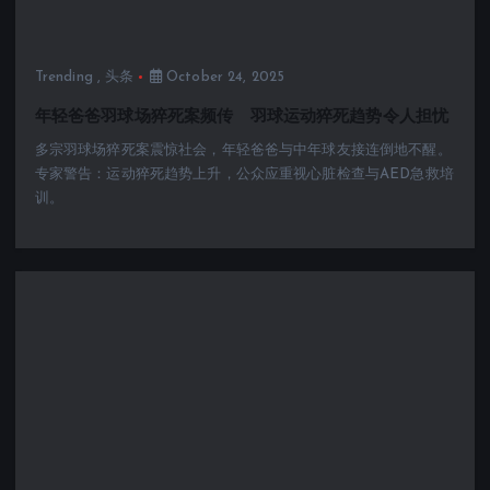
Trending
,
头条
October 24, 2025
年轻爸爸羽球场猝死案频传 羽球运动猝死趋势令人担忧
多宗羽球场猝死案震惊社会，年轻爸爸与中年球友接连倒地不醒。
专家警告：运动猝死趋势上升，公众应重视心脏检查与AED急救培
训。