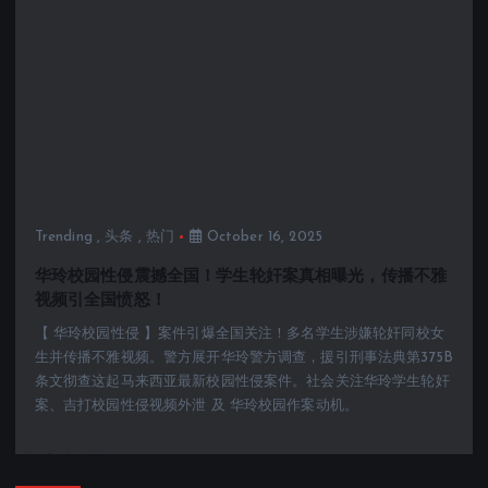
Trending
,
头条
,
热门
October 16, 2025
华玲校园性侵震撼全国！学生轮奸案真相曝光，传播不雅
视频引全国愤怒！
【 华玲校园性侵 】案件引爆全国关注！多名学生涉嫌轮奸同校女
生并传播不雅视频。警方展开华玲警方调查，援引刑事法典第375B
条文彻查这起马来西亚最新校园性侵案件。社会关注华玲学生轮奸
案、吉打校园性侵视频外泄 及 华玲校园作案动机。
搜索新闻