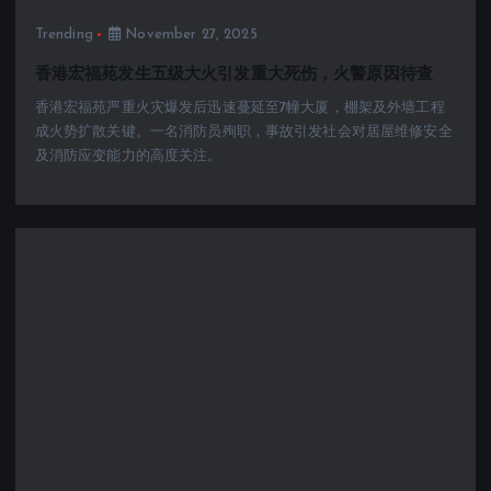
Trending
November 27, 2025
香港宏福苑发生五级大火引发重大死伤，火警原因待查
香港宏福苑严重火灾爆发后迅速蔓延至7幢大厦，棚架及外墙工程
成火势扩散关键。一名消防员殉职，事故引发社会对居屋维修安全
及消防应变能力的高度关注。