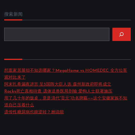
搜索新闻
近期新闻
想逛家居展却不知选哪家？MegaHome vs HOMEDEC 全方位客
观对比来了
阿末扎希漏夜进宫 呈3国阵大臣人选 森州新政府即将成立
Rocky死亡真相待查 遗体送兽医局剖验 爱狗人士联署施压
用了几十年的饭桌，竟是清代”贡元”功名牌匾——这个安徽家族不知
道自己压着什么
遗传性糖尿病也能逆转？她说能