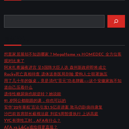
S
e
a
最新资讯
r
c
想逛家居展却不知选哪家？MegaHome vs HOMEDEC 全方位客
h
观对比来了
阿末扎希漏夜进宫 呈3国阵大臣人选 森州新政府即将成立
Rocky死亡真相待查 遗体送兽医局剖验 爱狗人士联署施压
用了几十年的饭桌，竟是清代”贡元”功名牌匾——这个安徽家族不知
道自己压着什么
遗传性糖尿病也能逆转？她说能
91 岁阿公都能跟的课，你也可以的
安华”22年掌权”言论引发1.5亿诽谤案 敦马仍卧病待康复
沙巴前首席部长藐视法庭 判监5周暂缓执行 上诉高庭
YYC有弹性工时，AFA有什么？
AFA vs L&Co谁给得更直接？