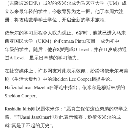
（吉隆坡29日讯）12岁的依米尔成为马来亚大学（UM）成
立以来最年轻的学生，令教育界为之一振。他于本周六注
册，将攻读数学学士学位，开启全新的学术旅程。
依米尔的学习历程令人叹为观止。6岁时，他就已进入马来
西亚国民大学（UKM）的Permata Pintar项目，成为初中一
年级的学生。随后，他在8岁完成O Level，并在11岁成功通
过A Level，显示出卓越的学习能力。
在社交媒体上，许多网友对此表示敬佩，纷纷将依米尔与美
剧《生活大爆炸》中的Sheldon Lee Cooper相提并论。
Hafizulrahman Mazelin在评论中指出，依米尔是穆斯林版的
Sheldon Cooper。
Rashidin Idris则祝愿依米尔：“愿真主保佑这位弟弟的求学之
路。”而Jasni JassOmar也对此表示惊喜，称赞依米尔的成
就“真是了不起的历史”。