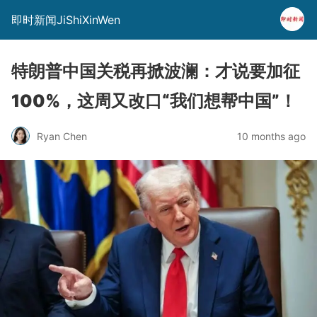
即时新闻JiShiXinWen
特朗普中国关税再掀波澜：才说要加征
100%，这周又改口“我们想帮中国”！
Ryan Chen
10 months ago