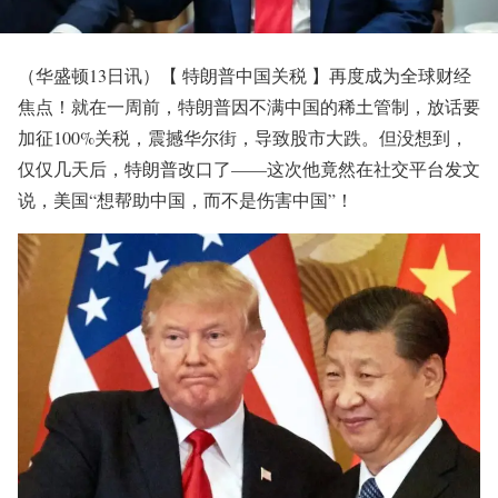
（华盛顿13日讯）【 特朗普中国关税 】再度成为全球财经
焦点！就在一周前，特朗普因不满中国的稀土管制，放话要
加征100%关税，震撼华尔街，导致股市大跌。但没想到，
仅仅几天后，特朗普改口了——这次他竟然在社交平台发文
说，美国“想帮助中国，而不是伤害中国”！