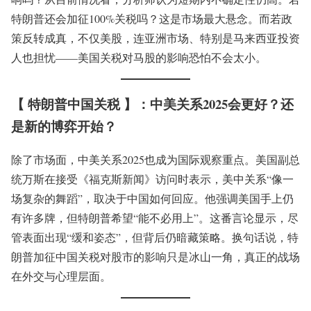
特朗普还会加征100%关税吗？这是市场最大悬念。而若政
策反转成真，不仅美股，连亚洲市场、特别是马来西亚投资
人也担忧——美国关税对马股的影响恐怕不会太小。
【 特朗普中国关税 】：中美关系2025会更好？还
是新的博弈开始？
除了市场面，中美关系2025也成为国际观察重点。美国副总
统万斯在接受《福克斯新闻》访问时表示，美中关系“像一
场复杂的舞蹈”，取决于中国如何回应。他强调美国手上仍
有许多牌，但特朗普希望“能不必用上”。这番言论显示，尽
管表面出现“缓和姿态”，但背后仍暗藏策略。换句话说，特
朗普加征中国关税对股市的影响只是冰山一角，真正的战场
在外交与心理层面。