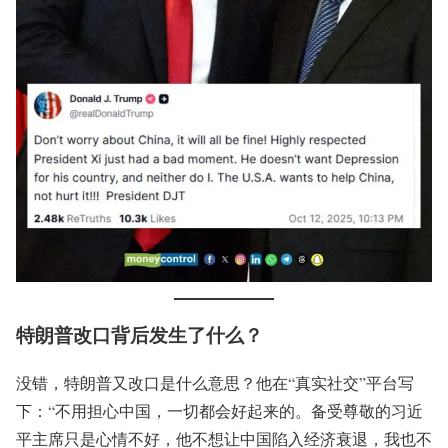
特朗普改口背后发生了什么？
没错，特朗普又改口是什么意思？他在“真实社交”平台写
下：“不用担心中国，一切都会好起来的。备受尊敬的习近
平主席只是心情不好，他不想让中国陷入经济衰退，我也不