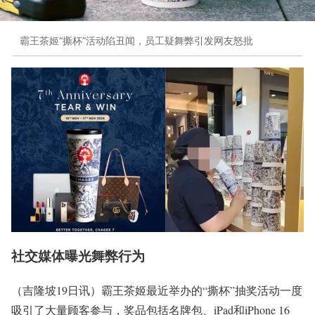
霸王茶姬“撕杯”活动陷丑闻，员工疑舞弊引发网友怒批
社交媒体曝光舞弊行为
（吉隆坡19日讯）霸王茶姬最近举办的“撕杯”抽奖活动一度
吸引了大量顾客参与，奖品包括名牌包、iPad和iPhone 16