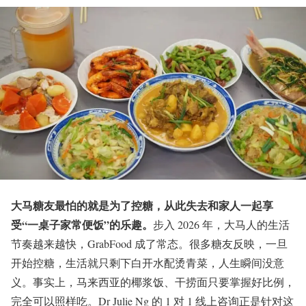
大马糖友最怕的就是为了控糖，从此失去和家人一起享
受“一桌子家常便饭”的乐趣。
步入 2026 年，大马人的生活
节奏越来越快，GrabFood 成了常态。很多糖友反映，一旦
开始控糖，生活就只剩下白开水配烫青菜，人生瞬间没意
义。事实上，马来西亚的椰浆饭、干捞面只要掌握好比例，
完全可以照样吃。Dr Julie Ng 的 1 对 1 线上咨询正是针对这