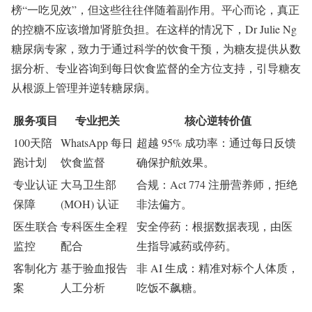
榜“一吃见效”，但这些往往伴随着副作用。平心而论，真正
的控糖不应该增加肾脏负担。在这样的情况下，Dr Julie Ng
糖尿病专家，致力于通过科学的饮食干预，为糖友提供从数
据分析、专业咨询到每日饮食监督的全方位支持，引导糖友
从根源上管理并逆转糖尿病。
服务项目
专业把关
核心逆转价值
100天陪
WhatsApp 每日
超越 95% 成功率：通过每日反馈
跑计划
饮食监督
确保护航效果。
专业认证
大马卫生部
合规：Act 774 注册营养师，拒绝
保障
(MOH) 认证
非法偏方。
医生联合
专科医生全程
安全停药：根据数据表现，由医
监控
配合
生指导减药或停药。
客制化方
基于验血报告
非 AI 生成：精准对标个人体质，
案
人工分析
吃饭不飙糖。