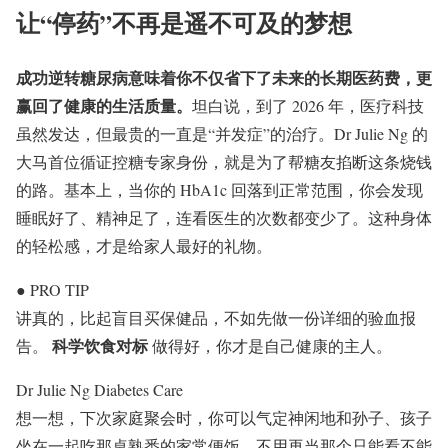
让“停药”不再是遥不可及的梦想
成功逆转糖尿病意味着你不仅省下了未来的长期医药费，更
赢回了健康的生活质量。
坦白说，到了 2026 年，医疗科技
虽然发达，但最贵的一直是“并发症”的治疗。Dr Julie Ng 的
大马首位循证控糖专家身份，就是为了帮糖友掐断这条烧钱
的路。基本上，当你的 HbA1c 回落到正常范围，你会发现
睡眠好了、精神足了，连看医生的次数都变少了。这种身体
的轻松感，才是给家人最好的礼物。
●
PRO TIP
讲真的，比起盲目买保健品，不如先做一份详细的验血报
科学饮食对标
告。
做得好，你才是自己健康的主人。
Dr Julie Ng Diabetes Care
想一想，下次家庭聚会时，你可以气定神闲地和孙子、孩子
坐在一起吃那桌熟悉的家常便饭，不用再当那个只能看不能