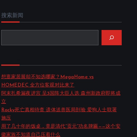
搜索新闻
近期新闻
想逛家居展却不知选哪家？MegaHome vs
HOMEDEC 全方位客观对比来了
阿末扎希漏夜进宫 呈3国阵大臣人选 森州新政府即将成
立
Rocky死亡真相待查 遗体送兽医局剖验 爱狗人士联署
施压
用了几十年的饭桌，竟是清代”贡元”功名牌匾——这个安
徽家族不知道自己压着什么