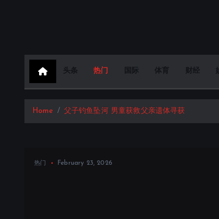
S
k
i
p
t
头条
热门
国际
体育
财经
o
c
o
Home
父子钓鱼坠河 男童获救父亲遗体寻获
n
t
e
n
February 23, 2026
热门
t