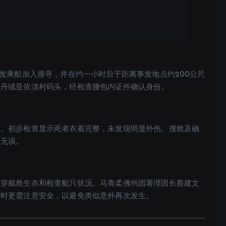
发乘船加入搜寻，并在约一小时后于距离事发地点约200公尺
往丹绒亚依淡村码头，经检查腰包内证件确认身份。
因。初步检查显示死者衣着完整，未发现明显外伤。搜救及确
确无误。
括穿戴救生衣和检查船只状况。马青柔佛州团署理团长蔡建文
童时更需注意安全，以避免类似意外再次发生。