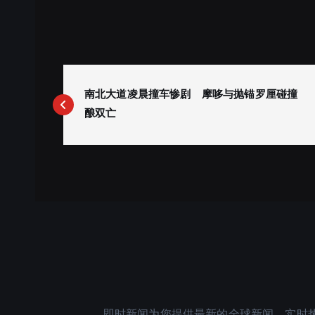
P
o
南北大道凌晨撞车惨剧 摩哆与抛锚罗厘碰撞
s
酿双亡
t
n
a
v
i
g
a
t
i
o