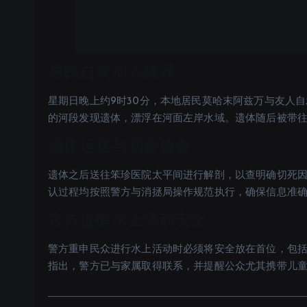
居民自发加入搜寻
星期日晚上约9时30分，本地居民莫哈末阿兹万与友人自
的河段发现遗体，漂浮在河面左岸水域。遗体随后被带
遗体运送与初步检查
遗体之后送往笨珍医院太平间进行解剖，以查明确切死
认过程均按照警方与消拯局操作规范执行，确保信息准
官方提醒水上活动安全
警方重申民众进行水上活动时必须将安全放在首位，包
指出，警方已与家属取得联系，并提醒公众尤其携带儿