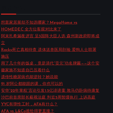
a
最新资讯
r
c
想逛家居展却不知选哪家？MegaHome vs
HOMEDEC 全方位客观对比来了
h
阿末扎希漏夜进宫 呈3国阵大臣人选 森州新政府即将成
立
Rocky死亡真相待查 遗体送兽医局剖验 爱狗人士联署
施压
用了几十年的饭桌，竟是清代”贡元”功名牌匾——这个安
徽家族不知道自己压着什么
遗传性糖尿病也能逆转？她说能
91 岁阿公都能跟的课，你也可以的
安华”22年掌权”言论引发1.5亿诽谤案 敦马仍卧病待康复
沙巴前首席部长藐视法庭 判监5周暂缓执行 上诉高庭
YYC有弹性工时，AFA有什么？
AFA vs L&Co谁给得更直接？