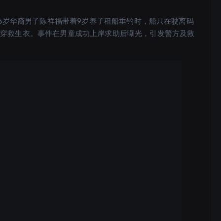
65岁华裔男子陈祥福带着9岁养子租船垂钓时，船只在驶离码
未穿救生衣。事件在男童成功上岸求助后曝光，引发警方及救