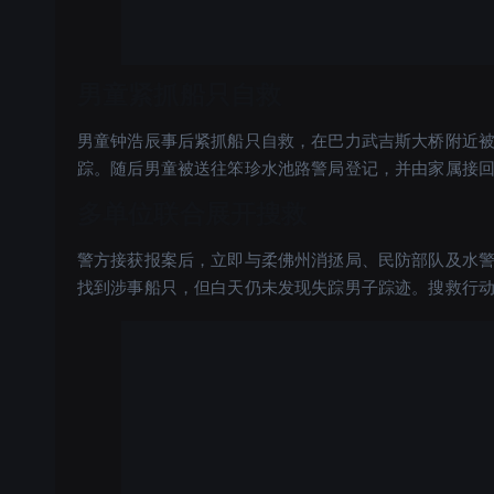
男童紧抓船只自救
男童钟浩辰事后紧抓船只自救，在巴力武吉斯大桥附近
踪。随后男童被送往笨珍水池路警局登记，并由家属接
多单位联合展开搜救
警方接获报案后，立即与柔佛州消拯局、民防部队及水
找到涉事船只，但白天仍未发现失踪男子踪迹。搜救行