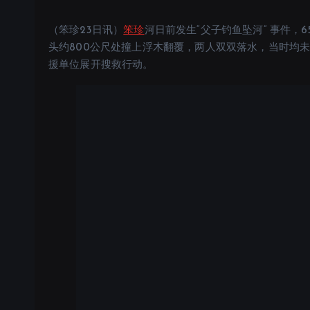
（笨珍23日讯）
笨珍
河日前发生“父子钓鱼坠河” 事件，
头约800公尺处撞上浮木翻覆，两人双双落水，当时均
援单位展开搜救行动。