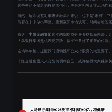
这些变动不仅影响投资者信心，更是对相关企业流动性
当然，这次调整对丰隆金融集团来说，也不是“末日”。它
能否在未来做出调整、重新赢回市场认可，时间会给答
总之，
丰隆金融集团
这次的综指成分股资格悬而未决，让
大马银行集团趁机表现强势，似乎准备好了接替的位置
这场半年检，提醒我们流动性和公众持股真的太重要了。
丰隆金融集团未来会如何调整自己，或许值得大家继续
P
o
大马银行集团2025财年净利破20亿，稳健增