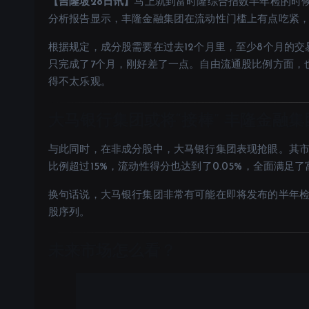
【吉隆坡28日讯】
马上就到富时隆综合指数半年检的时
分析报告显示，丰隆金融集团在流动性门槛上有点吃紧
根据规定，成分股需要在过去12个月里，至少8个月的交易
只完成了7个月，刚好差了一点。自由流通股比例方面，
得不太乐观。
大马银行集团或将“接棒” 丰隆金融集
与此同时，在非成分股中，大马银行集团表现抢眼。其市值
比例超过15%，流动性得分也达到了0.05%，全面满足
换句话说，大马银行集团非常有可能在即将发布的半年
股序列。
未来市场怎么看？