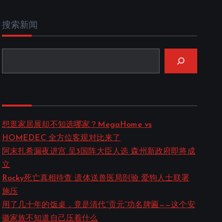
搜索新闻
近期新闻
想逛家居展却不知选哪家？MegaHome vs
HOMEDEC 全方位客观对比来了
阿末扎希漏夜进宫 呈3国阵大臣人选 森州新政府即将成
立
Rocky死亡真相待查 遗体送兽医局剖验 爱狗人士联署
施压
用了几十年的饭桌，竟是清代”贡元”功名牌匾——这个安
徽家族不知道自己压着什么