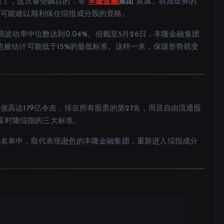
候了，这次备受瞩目的，非
丰隆金融
集团
莫属。联昌证券的
，可能难以顺利保住综指成分股的资格。
波动率中位数达到0.04%。但截至5月26日，丰隆金融集团
也被估计可能低于15%的最低标准。这样一来，保级形势就变
团
高达179亿令吉，排在所有股票的第27名，而且自由流通股
了富时隆综指的三大标准。
检名单中，取代表现逊色的丰隆金融集团，重新进入综指成分