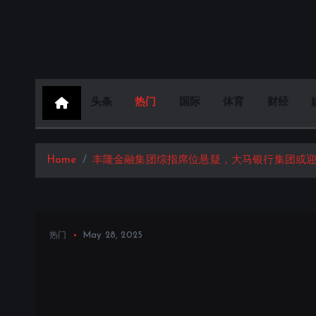
S
k
i
p
t
头条
热门
国际
体育
财经
o
c
o
Home
丰隆金融集团综指席位悬疑，大马银行集团或
n
t
e
n
May 28, 2025
热门
t