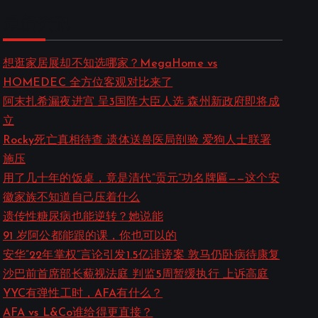
a
最新资讯
r
c
想逛家居展却不知选哪家？MegaHome vs
HOMEDEC 全方位客观对比来了
h
阿末扎希漏夜进宫 呈3国阵大臣人选 森州新政府即将成
立
Rocky死亡真相待查 遗体送兽医局剖验 爱狗人士联署
施压
用了几十年的饭桌，竟是清代”贡元”功名牌匾——这个安
徽家族不知道自己压着什么
遗传性糖尿病也能逆转？她说能
91 岁阿公都能跟的课，你也可以的
安华”22年掌权”言论引发1.5亿诽谤案 敦马仍卧病待康复
沙巴前首席部长藐视法庭 判监5周暂缓执行 上诉高庭
YYC有弹性工时，AFA有什么？
AFA vs L&Co谁给得更直接？