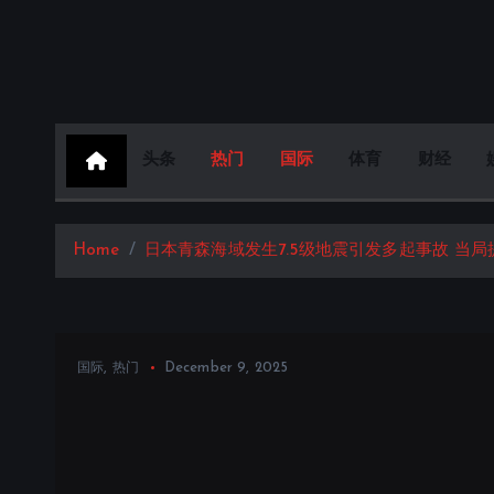
S
k
i
p
t
头条
热门
国际
体育
财经
o
c
o
Home
日本青森海域发生7.5级地震引发多起事故 当
n
t
e
n
,
December 9, 2025
国际
热门
t