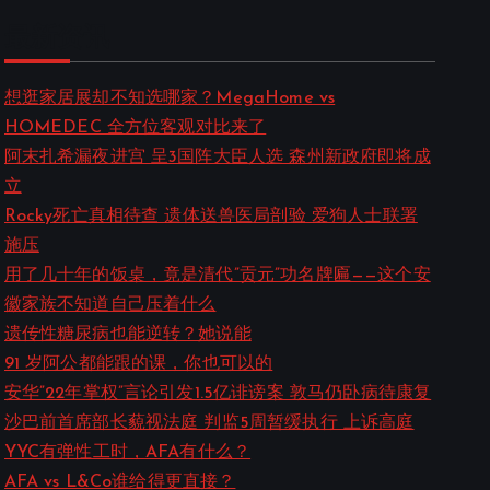
a
最新资讯
r
c
想逛家居展却不知选哪家？MegaHome vs
HOMEDEC 全方位客观对比来了
h
阿末扎希漏夜进宫 呈3国阵大臣人选 森州新政府即将成
立
Rocky死亡真相待查 遗体送兽医局剖验 爱狗人士联署
施压
用了几十年的饭桌，竟是清代”贡元”功名牌匾——这个安
徽家族不知道自己压着什么
遗传性糖尿病也能逆转？她说能
91 岁阿公都能跟的课，你也可以的
安华”22年掌权”言论引发1.5亿诽谤案 敦马仍卧病待康复
沙巴前首席部长藐视法庭 判监5周暂缓执行 上诉高庭
YYC有弹性工时，AFA有什么？
AFA vs L&Co谁给得更直接？