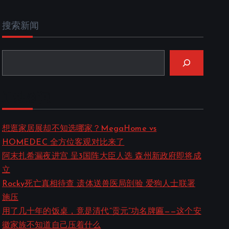
搜索新闻
近期新闻
想逛家居展却不知选哪家？MegaHome vs
HOMEDEC 全方位客观对比来了
阿末扎希漏夜进宫 呈3国阵大臣人选 森州新政府即将成
立
Rocky死亡真相待查 遗体送兽医局剖验 爱狗人士联署
施压
用了几十年的饭桌，竟是清代”贡元”功名牌匾——这个安
徽家族不知道自己压着什么