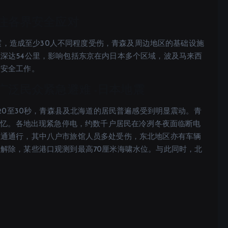
注各界安全应对
地震，造成至少30人不同程度受伤，青森及周边地区的基础设施
深达54公里，影响包括东京在内日本多个区域，波及马来西
防安全工作。
泛民众紧急避难 -日本地震
约20至30秒，青森县及北海道的居民普遍感受到明显震动。青
难记忆。各地出现紧急停电，约数千户居民在冷冽冬夜面临断电
交通通行，其中八户市旅馆人员多处受伤，东北地区亦有车辆
解除，某些港口观测到最高70厘米海啸水位。与此同时，北
。