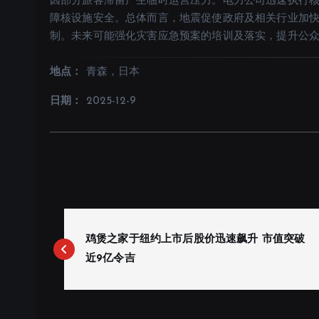
因部分旅客滞留产生临时运营压力。电力公司迅速执行
障核设施安全。总体而言，地震促使政府及相关行业加
制。未来可能强化灾害应急预案的培训及落实，提升公
地点：
青森，日本
日期：
2025-12-9
P
o
鸡煲之家于纽约上市后股价迅速飙升 市值突破
s
近9亿令吉
t
n
a