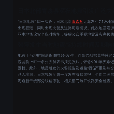
日本北部青森县深夜地震引发广泛关
“日本地震” 周一深夜，日本北部
青森县
近海发生7.5级
出现损毁，同时出现火警及道路坍塌情况。此次地震震源
亚本地热议安全应对措施，提醒公众重视地震及灾害预
强震发生当时地震感持续时间及影响广
地震于当地时间深夜11时15分发生，伴随强烈摇晃持续
森县阶上町一名公务员表示摇晃强烈，怀念2011年灾
困扰。此外，地震引发的火警报告及道路塌陷严重影响
跌入坑洞。日本气象厅曾一度发布海啸警报，至周二凌晨
海道新干线部分线路停驶，相关部门展开铁路安全检查