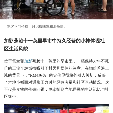
熟客不问价格，只记得味道和那份情。
加影蕉赖十一英里早市中持久经营的小摊体现社
区生活风貌
位于雪兰莪
加影
蕉赖十一英里的早市里，一档保持37年不涨
价的三轮车鸡饭摊吸引了村民和媒体的注意。在物价普遍上
涨的背景下，“RM4鸡饭” 的定价显得格外引人关切，反映
了本地小贩面对通胀压力时的经营考量和社区互动情况。这
不仅是食物的价钱问题，更牵扯到当地居民的生活记忆与社
区纽带。