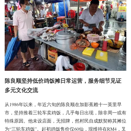
陈良顺坚持低价鸡饭摊日常运营，服务细节见证
多元文化交流
从1986年以来，年近六旬的陈良顺在加影蕉赖十一英里早
市，坚持推着三轮车卖鸡饭，几乎每日出现，除非周一或有
特殊原因。他未设店面，无招牌，然村民自成默契称其摊位
为“三轮车鸡饭”。起初鸡饭售价仅60仙，现维持在RM4，叉