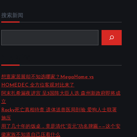
搜索新闻
近期新闻
想逛家居展却不知选哪家？MegaHome vs
HOMEDEC 全方位客观对比来了
阿末扎希漏夜进宫 呈3国阵大臣人选 森州新政府即将成
立
Rocky死亡真相待查 遗体送兽医局剖验 爱狗人士联署
施压
用了几十年的饭桌，竟是清代”贡元”功名牌匾——这个安
徽家族不知道自己压着什么