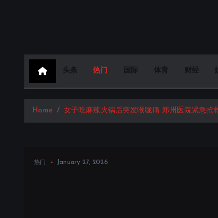
S
k
i
p
t
头条
热门
国际
体育
财经
o
c
o
Home
女子吃麻辣火锅后突发喉咙痛 郑州医院紧急抢
n
t
e
n
January 27, 2026
热门
t