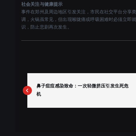
社会关注与健康提示
事件在郑州及周边地区引发关注，市民在社交平台分享
调，火锅虽常见，但出现喉咙痛或呼吸困难时必须立即
识，防止悲剧再次发生。
P
o
鼻子痘痘感染致命：一次轻微挤压引发生死危
s
机
t
n
a
v