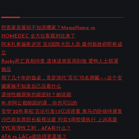
a
最新资讯
r
c
想逛家居展却不知选哪家？MegaHome vs
HOMEDEC 全方位客观对比来了
h
阿末扎希漏夜进宫 呈3国阵大臣人选 森州新政府即将成
立
Rocky死亡真相待查 遗体送兽医局剖验 爱狗人士联署
施压
用了几十年的饭桌，竟是清代”贡元”功名牌匾——这个安
徽家族不知道自己压着什么
遗传性糖尿病也能逆转？她说能
91 岁阿公都能跟的课，你也可以的
安华”22年掌权”言论引发1.5亿诽谤案 敦马仍卧病待康复
沙巴前首席部长藐视法庭 判监5周暂缓执行 上诉高庭
YYC有弹性工时，AFA有什么？
AFA vs L&Co谁给得更直接？