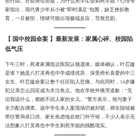
拒行凶。社会舆论质疑，为什么男学生会刺死学姐？心理专
家指出，现代青少年从小被“即时满足”包围，缺乏挫折教
育，一旦被拒，情绪可能出现极端反应，导致悲剧。
【 国中校园命案 】最新发展：家属心碎、校园陷
低气压
下午三时，死者家属抵达医院认领遗体。媒体确认，叶芯嫙
是谁？她是八打灵再也中学成绩优异、深受师长喜爱的中三
女生。叶芯嫙命案让整个社区陷入悲痛。与此同时，14岁嫌
犯父亲怎么回应成为关注焦点。他在学校外痛哭道歉：“无
论我说什么，都赔不回人家的女儿。”警方表示，他与妻子
全力配合调查。该中学生杀人案现场仍被封锁，师生陆续被
带往警局录口供。家长焦虑地在校门外守候，不少人表示无
法想象八打灵再也中学生刺死学姐的残酷现实。