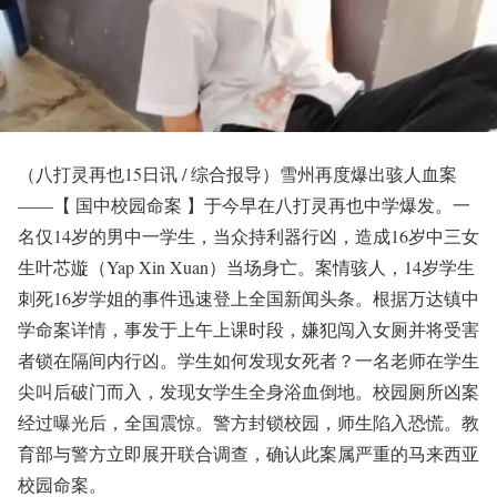
（八打灵再也15日讯 / 综合报导）雪州再度爆出骇人血案
——【 国中校园命案 】于今早在八打灵再也中学爆发。一
名仅14岁的男中一学生，当众持利器行凶，造成16岁中三女
生叶芯嫙（Yap Xin Xuan）当场身亡。案情骇人，14岁学生
刺死16岁学姐的事件迅速登上全国新闻头条。根据万达镇中
学命案详情，事发于上午上课时段，嫌犯闯入女厕并将受害
者锁在隔间内行凶。学生如何发现女死者？一名老师在学生
尖叫后破门而入，发现女学生全身浴血倒地。校园厕所凶案
经过曝光后，全国震惊。警方封锁校园，师生陷入恐慌。教
育部与警方立即展开联合调查，确认此案属严重的马来西亚
校园命案。