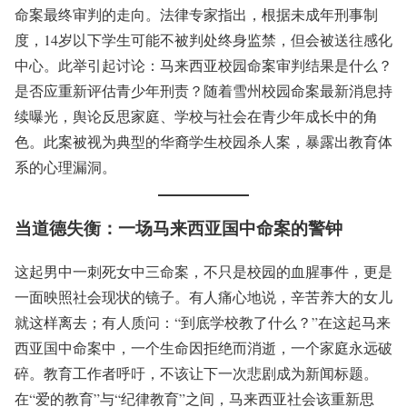
命案最终审判的走向。法律专家指出，根据未成年刑事制
度，14岁以下学生可能不被判处终身监禁，但会被送往感化
中心。此举引起讨论：马来西亚校园命案审判结果是什么？
是否应重新评估青少年刑责？随着雪州校园命案最新消息持
续曝光，舆论反思家庭、学校与社会在青少年成长中的角
色。此案被视为典型的华裔学生校园杀人案，暴露出教育体
系的心理漏洞。
当道德失衡：一场马来西亚国中命案的警钟
这起男中一刺死女中三命案，不只是校园的血腥事件，更是
一面映照社会现状的镜子。有人痛心地说，辛苦养大的女儿
就这样离去；有人质问：“到底学校教了什么？”在这起马来
西亚国中命案中，一个生命因拒绝而消逝，一个家庭永远破
碎。教育工作者呼吁，不该让下一次悲剧成为新闻标题。
在“爱的教育”与“纪律教育”之间，马来西亚社会该重新思