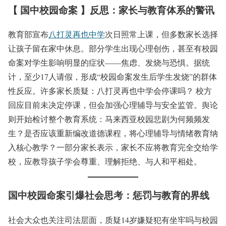
【 国中校园命案 】反思：家长与教育体系的警讯
教育部宣布
八打灵再也中学
次日照常上课，但多数家长选择
让孩子留在家中休息。部分学生出现心理创伤，甚至有校园
命案对学生影响明显的症状——焦虑、发烧与恐惧。据统
计，至少17人请假，形成“校园命案发生后学生发烧”的群体
性反应。许多家长质疑：八打灵再也中学会停课吗？ 校方
回应目前未决定停课，但会加强心理辅导与安全监管。舆论
则开始检讨整个教育系统：马来西亚校园悲剧为何频频发
生？是否应该重新编改道德课程，将心理辅导与情绪教育纳
入核心教学？一部分家长表示，家长不应将教育完全交给学
校，应教导孩子学会尊重、理解拒绝、与人和平相处。
国中校园命案引爆社会思考：惩罚与教育的界线
社会大众也关注司法层面，质疑14岁嫌疑犯有坐牢吗与校园