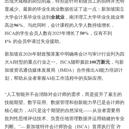
出现大规模的岗位削减，特别是针对初级员工的招聘并无明
显减少
。最新的毕业生就业数据佐证了这一点：新加坡国立
全就业
大学会计系毕业生达到
，南洋理工大学毕业生就业率
96%
高达
。与此同时，会计课程的入学人数持续增长，
50%
ISCA的学生会员人数在2025年增长了
，仅有不到
1%
的会员申请过失业援助
。
新加坡在2026年财政预算案中明确将会计与审计行业列为四
100万新元
大AI转型的重点行业之一。ISCA随即拨款
，与新
加坡资讯通信媒体发展局（IMDA）合作推出AI能力培训计
划，帮助从业者掌握AI在工作流程中的实际应用
。
“人工智能并不会消除对会计师的需求，而是提升了雇主的
技能期望。数字应用、数据管理和创新能力早已是会计师的
核心能力，AI只是这个期望的自然深化——从业者需要用
批判性思维评估技术、负责任地管理数据并运用稳健的专业
判断。”— 新加坡特许会计师协会（ISCA）首席执行官 许