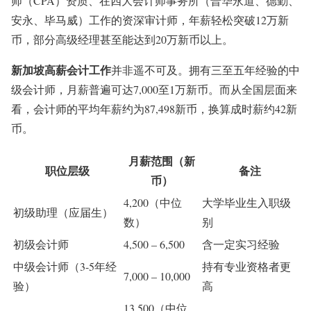
师（CPA）资质、在四大会计师事务所（普华永道、德勤、
安永、毕马威）工作的资深审计师，年薪轻松突破12万新
币，部分高级经理甚至能达到20万新币以上
。
新加坡高薪会计工作
并非遥不可及。拥有三至五年经验的中
级会计师，月薪普遍可达7,000至1万新币
。而从全国层面来
看，会计师的平均年薪约为87,498新币，换算成时薪约42新
币。
月薪范围（新
职位层级
备注
币）
4,200（中位
大学毕业生入职级
初级助理（应届生）
数）
别
初级会计师
4,500 – 6,500
含一定实习经验
中级会计师（3-5年经
持有专业资格者更
7,000 – 10,000
验）
高
13,500（中位