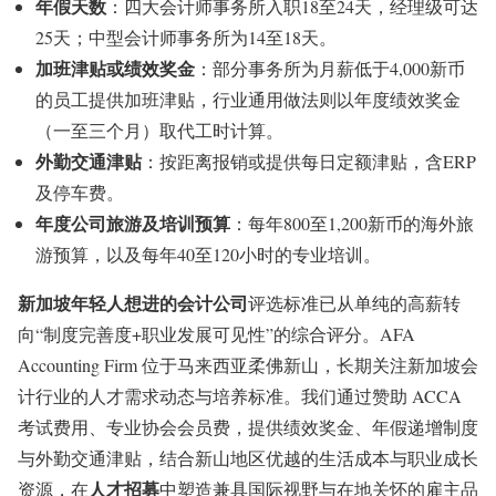
年假天数
：四大会计师事务所入职18至24天，经理级可达
25天；中型会计师事务所为14至18天。
加班津贴或绩效奖金
：部分事务所为月薪低于4,000新币
的员工提供加班津贴，行业通用做法则以年度绩效奖金
（一至三个月）取代工时计算。
外勤交通津贴
：按距离报销或提供每日定额津贴，含ERP
及停车费。
年度公司旅游及培训预算
：每年800至1,200新币的海外旅
游预算，以及每年40至120小时的专业培训。
新加坡年轻人想进的会计公司
评选标准已从单纯的高薪转
向“制度完善度+职业发展可见性”的综合评分。AFA
Accounting Firm 位于马来西亚柔佛新山，长期关注新加坡会
计行业的人才需求动态与培养标准。我们通过赞助 ACCA
考试费用、专业协会会员费，提供绩效奖金、年假递增制度
与外勤交通津贴，结合新山地区优越的生活成本与职业成长
人才招募
资源，在
中塑造兼具国际视野与在地关怀的雇主品