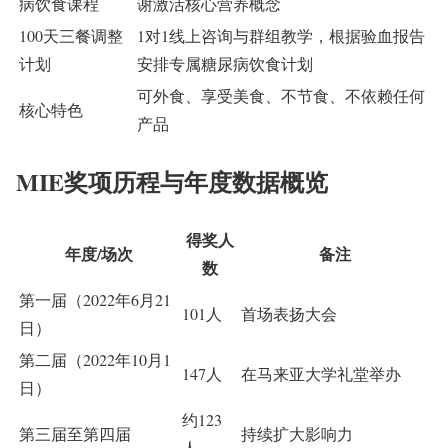
病饮食课程
谢激活核心营养概念
100天三餐调整
1对1线上咨询
与群组教学，根据验血报告
计划
安排专属糖尿病饮食计划
可外食、享受美食、不节食、不依赖任何
核心特色
产品
MIE奖项历程与年度数据概览
得奖人
年度/场次
备注
数
第一届（2022年6月21
101人
首场表扬大会
日）
第二届（2022年10月1
147人
在马来亚大学礼堂举办
日）
约123
第三届至第四届
持续扩大影响力
人