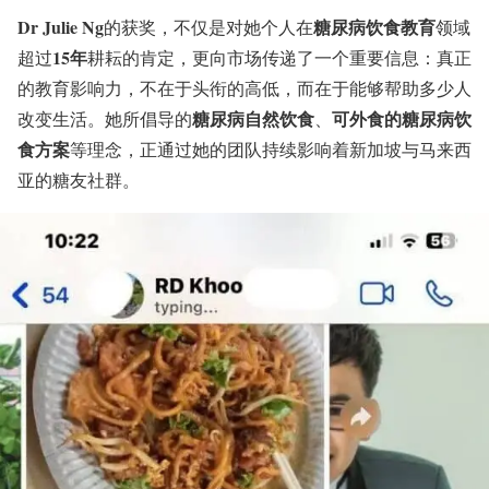
Dr Julie Ng
糖尿病饮食教育
的获奖，不仅是对她个人在
领域
15年
超过
耕耘的肯定，更向市场传递了一个重要信息：真正
的教育影响力，不在于头衔的高低，而在于能够帮助多少人
糖尿病自然饮食
可外食的糖尿病饮
改变生活。她所倡导的
、
食方案
等理念，正通过她的团队持续影响着新加坡与马来西
亚的糖友社群。