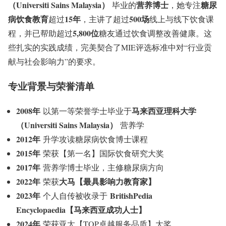
（Universiti Sains Malaysia）
营养博士
糖尿
毕业的
，她专注
病饮食教育
15年
500场
超过
，主讲了超过
线上与线下饮食课
5,800位
程，并已帮助超过
糖友通过饮食调整改善健康。这
些扎实的实践成绩，完美契合了MIE评选标准中对“行业贡
献与社会影响力”的要求。
专业背景与荣誉清单
2008年
马来西亚理科大学
以第一等荣誉学士毕业于
（Universiti Sains Malaysia）
营养学
2012年
升学攻读糖尿病饮食博士课程
2015年
荣获【第一名】国际饮食研究大奖
2017年
营养学博士毕业，主修糖尿病方向
2022年
大马【最具影响力教育家】
荣获
2023年
BritishPedia
个人自传被收录于
Encyclopaedia【马来西亚成功人士】
2024年
荣获亚太【TOP卓越服务品质】大奖