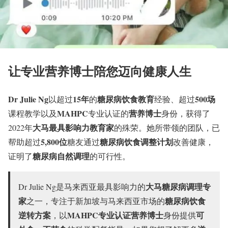
让专业营养博士陪您迈向健康人生
Dr Julie Ng
15年
糖尿病饮食教育
500场
以超过
的
经验、超过
MAHPC
营养博士
课程教学以及
专业认证的
身份，获得了
大马最具影响力教育家
2022年
的殊荣。她所带领的团队，已
5,800位
糖尿病饮食调整计划
帮助超过
糖友通过
改善健康，
糖尿病自然调理
证明了
的可行性。
大马糖尿病调理专
Dr Julie Ng是马来西亚最具影响力的
家
糖尿病饮食
之一，专注于新加坡与马来西亚市场的
逆转方案
MAHPC专业认证营养博士
可
，以
身份提供