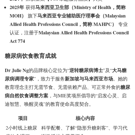
2025年
马来西亚卫生部（Ministry of Health，简称
获得
MOH）
马来西亚专业辅助医疗理事会（Malaysian
旗下
Allied Health Professions Council，简称 MAHPC）
专业
Malaysian Allied Health Professions Council
认证，注册于
Act 774
糖尿病饮食教育成就
Dr Julie Ng
逆转糖尿病博士
大马糖
的品牌核心定位为“
”及“
尿病调理专家
新加坡与马来西亚市场
”，致力于服务
。她的
糖尿
教育理念主打无需节食、无需依赖产品、可正常外食的
病自然饮食调整方案
，与MIE奖项所倡导的“启发心灵、启
迪智慧、唤醒灵魂”的教育使命高度契合
。
项目
核心内容
2小时线上糖尿
科学配餐、了解
“隐形升糖刺客”
、学习代