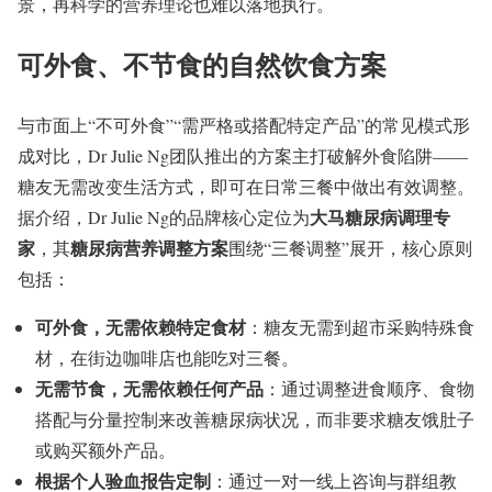
景，再科学的营养理论也难以落地执行。
可外食、不节食的自然饮食方案
与市面上“不可外食”“需严格或搭配特定产品”的常见模式形
成对比，Dr Julie Ng团队推出的方案主打破解外食陷阱——
糖友无需改变生活方式，即可在日常三餐中做出有效调整。
大马糖尿病调理专
据介绍，Dr Julie Ng的品牌核心定位为
家
糖尿病营养调整方案
，其
围绕“三餐调整”展开，核心原则
包括：
可外食，无需依赖特定食材
：糖友无需到超市采购特殊食
材，在街边咖啡店也能吃对三餐。
无需节食，无需依赖任何产品
：通过调整进食顺序、食物
搭配与分量控制来改善糖尿病状况，而非要求糖友饿肚子
或购买额外产品。
根据个人验血报告定制
：通过一对一线上咨询与群组教